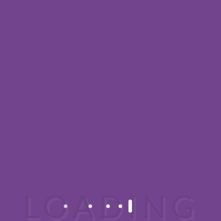
BEHANDLUNG /
1/2
1 STD.
1 1/2
2 STD.
MASSAGE
STD.
STD.
Thai Ölmassage
–
55,00
77,00
95,00
€
€
€
Thai Aroma Ölmassage
–
57,00
78,00
99,00
€
€
€
Traditionelle Thaimassage
–
57,00
78,00
99,00
€
€
€
Kopf- & Gesichtsmassage
–
55,00
77,00
95,00
€
€
€
Rücken- /Nackenmassage
36,00
57,00
78,00
99,00
€
€
€
€
Sportmassage
36,00
57,00
78,00
99,00
€
€
€
€
Fußreflexzonenmassage
–
55,00
77,00
95,00
€
€
€